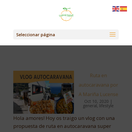
Seleccionar página
Ruta en
autocaravana por
A Mariña Lucense
Oct 10, 2020
|
general
,
lifestyle
Hola amores! Hoy os traigo un vlog con una
propuesta de ruta en autocaravana super