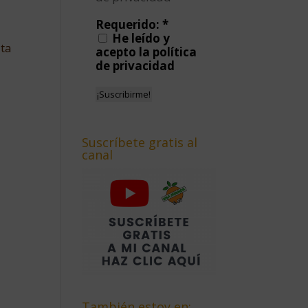
Requerido:
*
He leído y
ita
acepto la política
de privacidad
Suscríbete gratis al
canal
También estoy en: