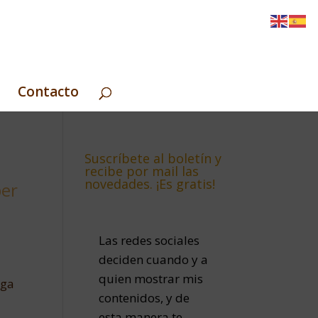
Contacto
Suscríbete al boletín y
recibe por mail las
novedades. ¡Es gratis!
per
Las redes sociales
deciden cuando y a
quien mostrar mis
lga
contenidos, y de
esta manera te