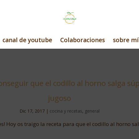
canal de youtube
Colaboraciones
sobre mí
nseguir que el codillo al horno salga sú
jugoso
Dic 17, 2017
|
cocina y recetas
,
general
s! Hoy os traigo la receta para que el codillo al horno sa