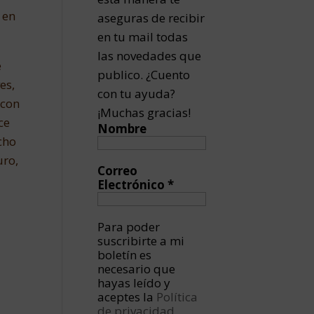
 en
aseguras de recibir
en tu mail todas
las novedades que
e
publico. ¿Cuento
es,
con tu ayuda?
 con
¡Muchas gracias!
ce
Nombre
cho
uro,
Correo
Electrónico
*
Para poder
suscribirte a mi
boletín es
necesario que
hayas leído y
aceptes la
Política
de privacidad