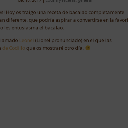
Dic 10, 2017
|
cocina y recetas
,
general
s! Hoy os traigo una receta de bacalao completamente
an diferente, que podría aspirar a convertirse en la favor
o les entusiasma el bacalao.
 llamado
Leonel
(Lionel pronunciado) en el que las
a
de Codillo
que os mostraré otro día.