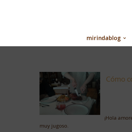
mirindablog
Cómo co
¡Hola amore
muy jugoso.