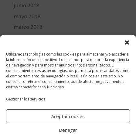
junio 2018
mayo 2018
marzo 2018
febrero 2018
enero 2018
Utilizamos tecnologías como las cookies para almacenar y/o acceder a
diciembre 2017
la información del dispositivo. Lo hacemos para mejorar la experiencia
de navegación y para mostrar anuncios (no) personalizados. El
consentimiento a estas tecnologías nos permitirá procesar datos como
Categorías
el comportamiento de navegación o los ID's únicos en este sitio. No
consentir o retirar el consentimiento, puede afectar negativamente a
cocina y recetas
ciertas características y funciones.
general
Gestionar los servicios
lifestyle
Aceptar cookies
manualidades-diy
Denegar