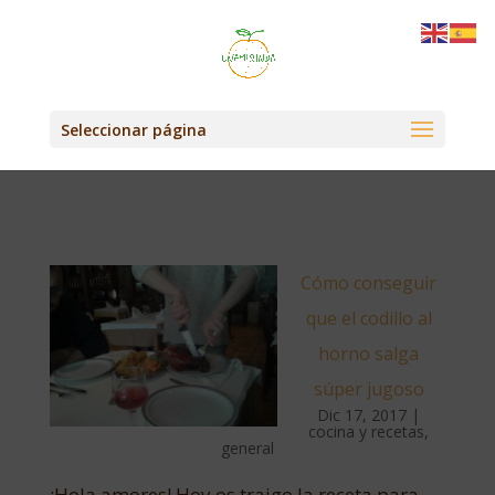
Seleccionar página
Cómo conseguir
que el codillo al
horno salga
súper jugoso
Dic 17, 2017
|
cocina y recetas
,
general
¡Hola amores! Hoy os traigo la receta para