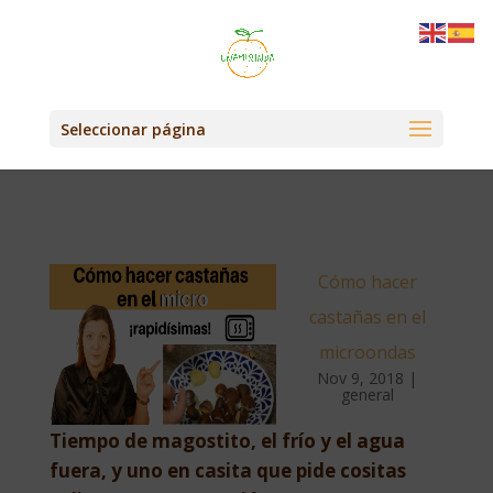
Seleccionar página
Cómo hacer
castañas en el
microondas
Nov 9, 2018
|
general
Tiempo de magostito, el frío y el agua
fuera, y uno en casita que pide cositas