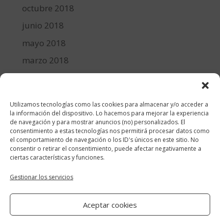
octubre 2018
junio 2018
mayo 2018
marzo 2018
febrero 2018
enero 2018
Utilizamos tecnologías como las cookies para almacenar y/o acceder a
diciembre 2017
la información del dispositivo. Lo hacemos para mejorar la experiencia
de navegación y para mostrar anuncios (no) personalizados. El
consentimiento a estas tecnologías nos permitirá procesar datos como
Categorías
el comportamiento de navegación o los ID's únicos en este sitio. No
consentir o retirar el consentimiento, puede afectar negativamente a
cocina y recetas
ciertas características y funciones.
general
Gestionar los servicios
lifestyle
Aceptar cookies
manualidades-diy