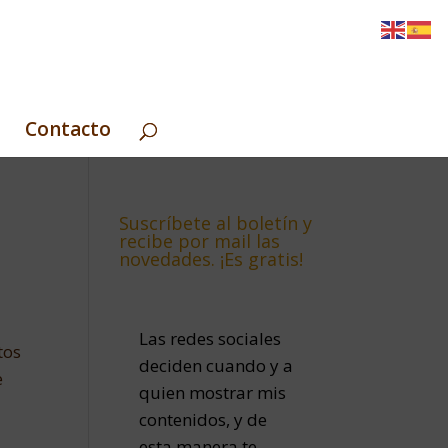
Contacto
Suscríbete al boletín y
recibe por mail las
novedades. ¡Es gratis!
Las redes sociales
tos
deciden cuando y a
e
quien mostrar mis
contenidos, y de
esta manera te