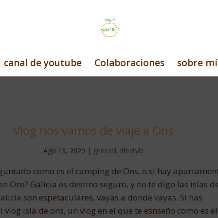
canal de youtube
Colaboraciones
sobre mí
Vlog nos vamos de viaje a Ons
Ago 13, 2020
|
general
,
lifestyle
guntado como es el camping de Ons, o si hay apartamen
en Ons? Galicia es destino seguro, y no te digo las islas d
 Galicia son espetaculares, vayas a donde vayas. Si has
i vlog isla de ons, un vlog en el que te esnseño como es el