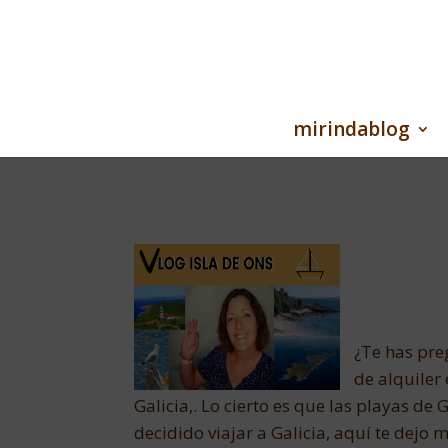
mirindablog
¿Te has pre
de alquiler 
Galicia,. Lo cierto es que las playas de
decidido viajar a Galicia, aquí te dejo m