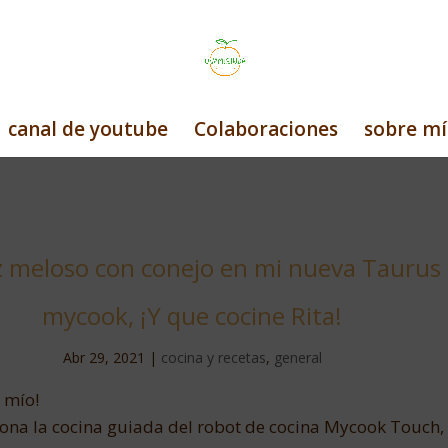
canal de youtube
Colaboraciones
sobre mí
z meloso con conejo en mi nueva Taurus
mycook, ¡Y que cocine Rita!
Abr 29, 2021
|
cocina y recetas
,
general
 mío!
iona la cocina guiada del robot de cocina Mycook Touch, 