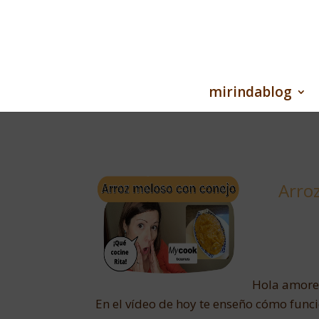
mirindablog
Arro
Hola amore
En el vídeo de hoy te enseño cómo func