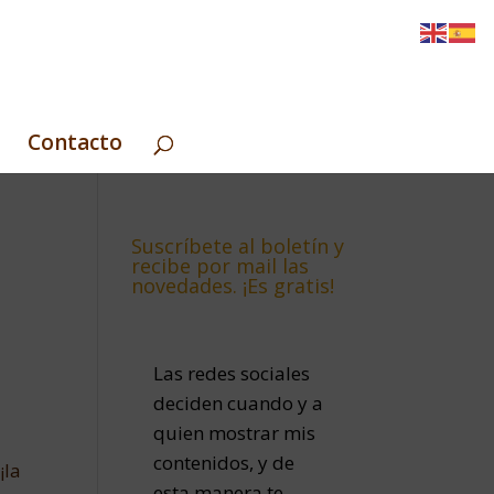
Contacto
Suscríbete al boletín y
recibe por mail las
novedades. ¡Es gratis!
Las redes sociales
deciden cuando y a
quien mostrar mis
contenidos, y de
¡la
esta manera te