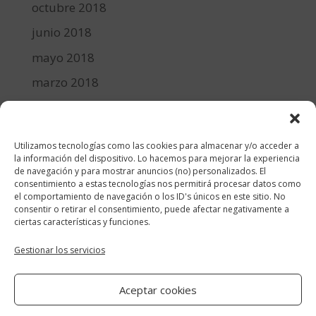
octubre 2018
junio 2018
mayo 2018
marzo 2018
febrero 2018
enero 2018
Utilizamos tecnologías como las cookies para almacenar y/o acceder a
diciembre 2017
la información del dispositivo. Lo hacemos para mejorar la experiencia
de navegación y para mostrar anuncios (no) personalizados. El
consentimiento a estas tecnologías nos permitirá procesar datos como
Categorías
el comportamiento de navegación o los ID's únicos en este sitio. No
consentir o retirar el consentimiento, puede afectar negativamente a
cocina y recetas
ciertas características y funciones.
general
Gestionar los servicios
lifestyle
Aceptar cookies
manualidades-diy