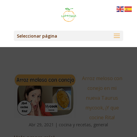
Seleccionar página
Arroz meloso con
conejo en mi
nueva Taurus
mycook, ¡Y que
cocine Rita!
Abr 29, 2021
|
cocina y recetas
,
general