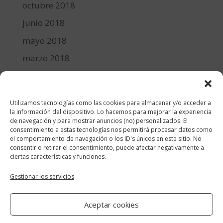
octubre 2018
junio 2018
mayo 2018
marzo 2018
febrero 2018
enero 2018
Utilizamos tecnologías como las cookies para almacenar y/o acceder a
diciembre 2017
la información del dispositivo. Lo hacemos para mejorar la experiencia
de navegación y para mostrar anuncios (no) personalizados. El
consentimiento a estas tecnologías nos permitirá procesar datos como
Categorías
el comportamiento de navegación o los ID's únicos en este sitio. No
consentir o retirar el consentimiento, puede afectar negativamente a
cocina y recetas
ciertas características y funciones.
general
Gestionar los servicios
lifestyle
Aceptar cookies
manualidades-diy