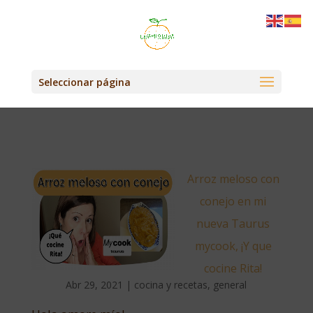
Seleccionar página
Arroz meloso con
conejo en mi
nueva Taurus
mycook, ¡Y que
cocine Rita!
Abr 29, 2021
|
cocina y recetas
,
general