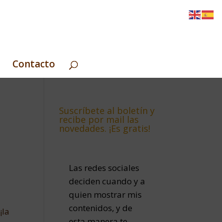
Contacto
Suscríbete al boletín y
recibe por mail las
novedades. ¡Es gratis!
Las redes sociales
deciden cuando y a
quien mostrar mis
contenidos, y de
¡la
esta manera te