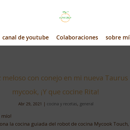
canal de youtube
Colaboraciones
sobre mí
z meloso con conejo en mi nueva Taurus
mycook, ¡Y que cocine Rita!
Abr 29, 2021
|
cocina y recetas
,
general
 mío!
iona la cocina guiada del robot de cocina Mycook Touch, 