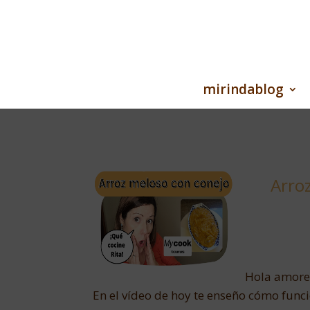
mirindablog
Arro
Hola amore
En el vídeo de hoy te enseño cómo func