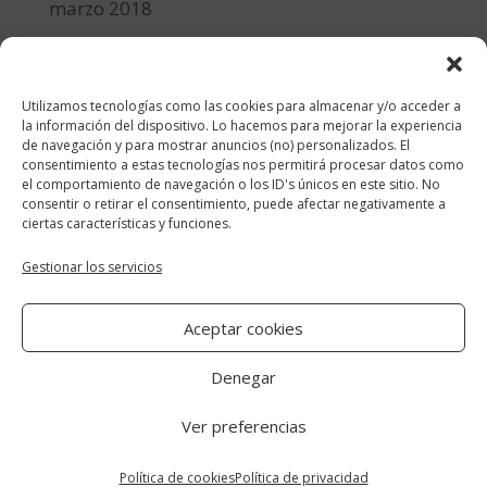
marzo 2018
febrero 2018
enero 2018
Utilizamos tecnologías como las cookies para almacenar y/o acceder a
diciembre 2017
la información del dispositivo. Lo hacemos para mejorar la experiencia
de navegación y para mostrar anuncios (no) personalizados. El
consentimiento a estas tecnologías nos permitirá procesar datos como
Categorías
el comportamiento de navegación o los ID's únicos en este sitio. No
consentir o retirar el consentimiento, puede afectar negativamente a
cocina y recetas
ciertas características y funciones.
general
Gestionar los servicios
lifestyle
Aceptar cookies
manualidades-diy
Denegar
Ver preferencias
Aviso Legal
|
Política de cookies
|
Política
de privacidad
Política de cookies
Política de privacidad