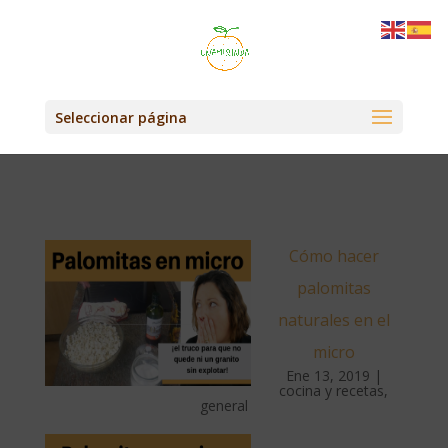
Seleccionar página
Cómo hacer
palomitas
naturales en el
micro
Ene 13, 2019
|
cocina y recetas
,
general