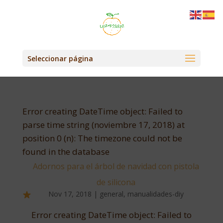
Seleccionar página
Error creating DateTime object: Failed to
parse time string (noviembre 17, 2018) at
position 0 (n): The timezone could not be
found in the database
Adornos para el árbol de navidad con pistola
de silicona
Nov 17, 2018
|
general
,
manualidades-diy
Error creating DateTime object: Failed to