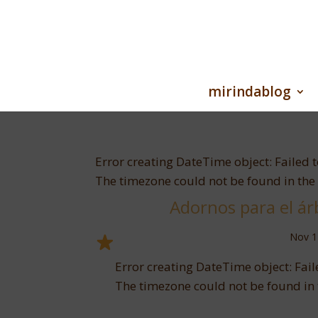
mirindablog
Error creating DateTime object: Failed t
The timezone could not be found in th
Adornos para el árb
Nov 1
Error creating DateTime object: Faile
The timezone could not be found in