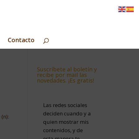
Contacto
Suscríbete al boletín y
:
recibe por mail las
novedades. ¡Es gratis!
Las redes sociales
deciden cuando y a
(n):
quien mostrar mis
contenidos, y de
esta manera te