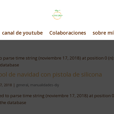
canal de youtube
Colaboraciones
sobre mí
o parse time string (noviembre 17, 2018) at position 0 (n)
e database
ol de navidad con pistola de silicona
7, 2018
|
general
,
manualidades-diy
d to parse time string (noviembre 17, 2018) at position 0 
 the database