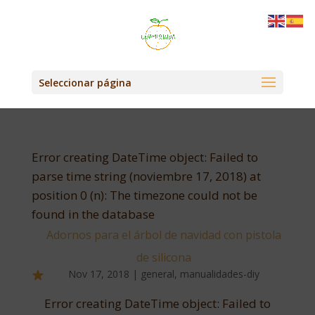
Seleccionar página
Error creating DateTime object: Failed to
parse time string (noviembre 17, 2018) at
position 0 (n): The timezone could not be
found in the database
Adornos para el árbol de navidad con pistola
de silicona
Nov 17, 2018
|
general
,
manualidades-diy
Error creating DateTime object: Failed to