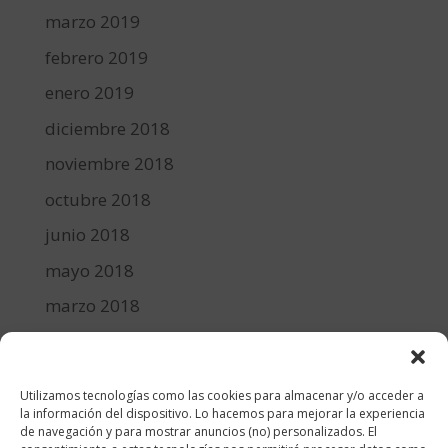
marzo 2019
febrero 2019
enero 2019
diciembre 2018
noviembre 2018
octubre 2018
junio 2018
mayo 2018
marzo 2018
febrero 2018
enero 2018
Utilizamos tecnologías como las cookies para almacenar y/o acceder a
diciembre 2017
la información del dispositivo. Lo hacemos para mejorar la experiencia
de navegación y para mostrar anuncios (no) personalizados. El