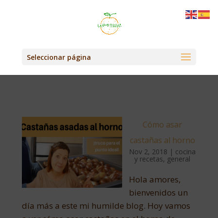
Seleccionar página
Cómo asar
castañas al horno
Nov 2, 2018
|
cocina
y recetas
,
general
Hola amores,
bienvenidos un
día más a este mi humilde blog. Hoy vamos