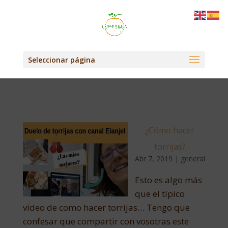
Seleccionar página
¿Cómo hacer
torrijas?
Abr 7, 2019
|
general
Esto es algo más
que el típico
vídeo de como hacer torrijas… Tengo que
confesar que compartir con vosotras este