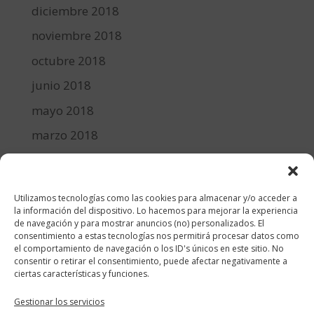
diciembre 2018
noviembre 2018
octubre 2018
junio 2018
mayo 2018
marzo 2018
febrero 2018
enero 2018
Utilizamos tecnologías como las cookies para almacenar y/o acceder a
diciembre 2017
la información del dispositivo. Lo hacemos para mejorar la experiencia
de navegación y para mostrar anuncios (no) personalizados. El
consentimiento a estas tecnologías nos permitirá procesar datos como
Categorías
el comportamiento de navegación o los ID's únicos en este sitio. No
consentir o retirar el consentimiento, puede afectar negativamente a
cocina y recetas
ciertas características y funciones.
general
Gestionar los servicios