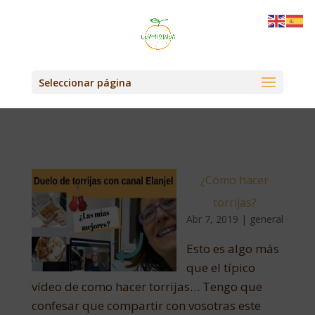
Seleccionar página
¿Cómo hacer
torrijas?
Abr 7, 2019
|
general
Esto es algo más
que el típico
vídeo de como hacer torrijas… Tengo que
confesar que compartir con vosotras este