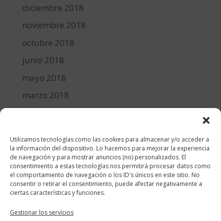
diciembre 2018
noviembre 2018
octubre 2018
junio 2018
mayo 2018
marzo 2018
febrero 2018
enero 2018
Utilizamos tecnologías como las cookies para almacenar y/o acceder a
diciembre 2017
la información del dispositivo. Lo hacemos para mejorar la experiencia
de navegación y para mostrar anuncios (no) personalizados. El
consentimiento a estas tecnologías nos permitirá procesar datos como
Categorías
el comportamiento de navegación o los ID's únicos en este sitio. No
consentir o retirar el consentimiento, puede afectar negativamente a
cocina y recetas
ciertas características y funciones.
general
Gestionar los servicios