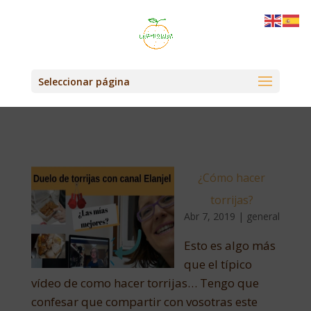
Seleccionar página
¿Cómo hacer
torrijas?
Abr 7, 2019
|
general
Esto es algo más
que el típico
vídeo de como hacer torrijas… Tengo que
confesar que compartir con vosotras este