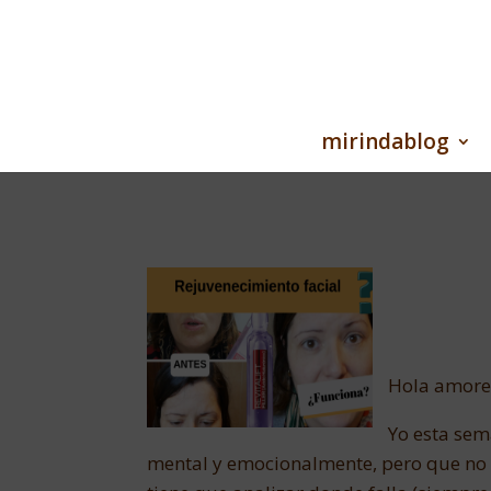
mirindablog
Hola amores
Yo esta sem
mental y emocionalmente, pero que no