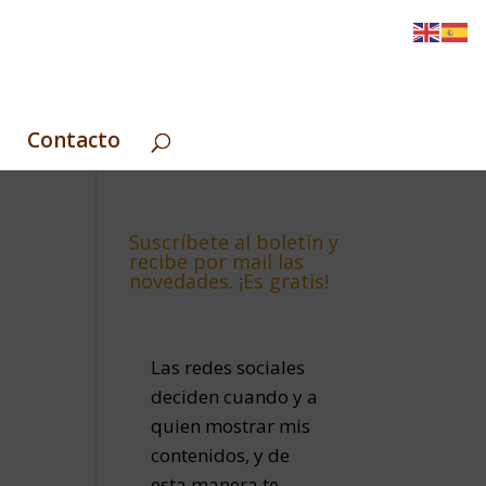
Contacto
Suscríbete al boletín y
recibe por mail las
novedades. ¡Es gratis!
Las redes sociales
deciden cuando y a
quien mostrar mis
contenidos, y de
esta manera te