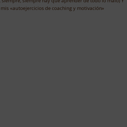
e, siempre, siempre hay que aprender de todo lo malo) Y
 mis «autoejercicios de coaching y motivación»