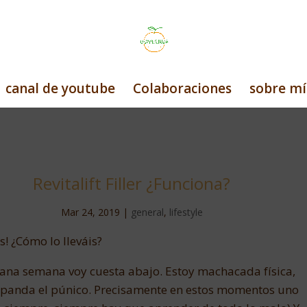
canal de youtube
Colaboraciones
sobre mí
Revitalift Filler ¿Funciona?
Mar 24, 2019
|
general
,
lifestyle
! ¿Cómo lo lleváis?
ana semana voy cuesta abajo. Estoy machacada física,
 panda el púnico. Precisamente en estos momentos uno