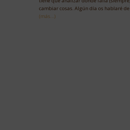
tiene que analizar donde falla (siempr
cambiar cosas. Algún día os hablaré de
(más…)