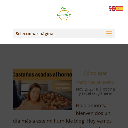
Seleccionar página
Cómo asar
castañas al horno
Nov 2, 2018
|
cocina
y recetas
,
general
Hola amores,
bienvenidos un
día más a este mi humilde blog. Hoy vamos