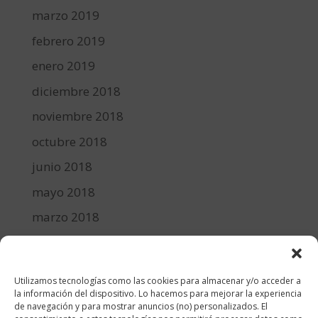
marzo 2019
febrero 2019
enero 2019
diciembre 2018
noviembre 2018
octubre 2018
junio 2018
mayo 2018
marzo 2018
febrero 2018
enero 2018
Utilizamos tecnologías como las cookies para almacenar y/o acceder a
diciembre 2017
la información del dispositivo. Lo hacemos para mejorar la experiencia
de navegación y para mostrar anuncios (no) personalizados. El