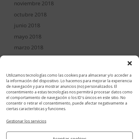
noviembre 2018
octubre 2018
junio 2018
mayo 2018
marzo 2018
febrero 2018
enero 2018
Utilizamos tecnologías como las cookies para almacenar y/o acceder a
diciembre 2017
la información del dispositivo. Lo hacemos para mejorar la experiencia
de navegación y para mostrar anuncios (no) personalizados. El
consentimiento a estas tecnologías nos permitirá procesar datos como
Categorías
el comportamiento de navegación o los ID's únicos en este sitio. No
consentir o retirar el consentimiento, puede afectar negativamente a
cocina y recetas
ciertas características y funciones.
general
Gestionar los servicios
lifestyle
Aceptar cookies