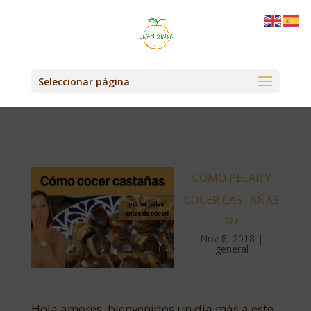
Seleccionar página
CÓMO PELAR Y
COCER CASTAÑAS
???
Nov 8, 2018
|
general
Hola amores, bienvenidos un día más a este