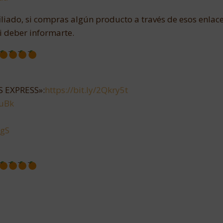
iliado, si compras algún producto a través de esos enlace
i deber informarte.
 EXPRESS»:
https://bit.ly/2Qkry5t
puBk
xgS