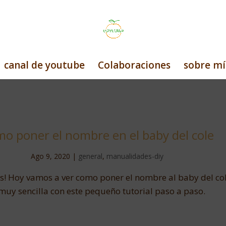
canal de youtube
Colaboraciones
sobre mí
o poner el nombre en el baby del cole
Ago 9, 2020
|
general
,
manualidades-diy
! Hoy vamos a ver como poner el nombre al baby del co
uy sencilla con este pequeño tutorial paso a paso.