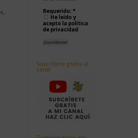
Requerido:
*
s,
He leído y
acepto la política
de privacidad
Suscríbete gratis al
canal
También estoy en: