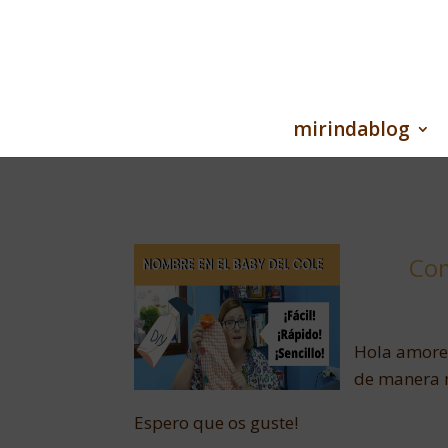
mirindablog
Com
Hola amores
de manera m
Espero que os guste!