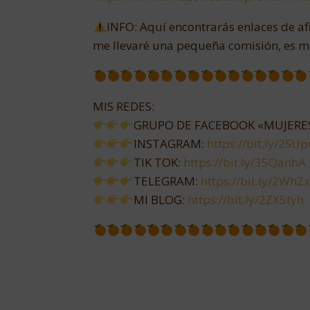
INFO: Aquí encontrarás enlaces de af
me llevaré una pequeña comisión, es m
MIS REDES:
GRUPO DE FACEBOOK «MUJERES
INSTAGRAM:
https://bit.ly/2SU
TIK TOK:
https://bit.ly/35QanhA
TELEGRAM:
https://bit.ly/2WhZ
MI BLOG:
https://bit.ly/2ZX5tyh