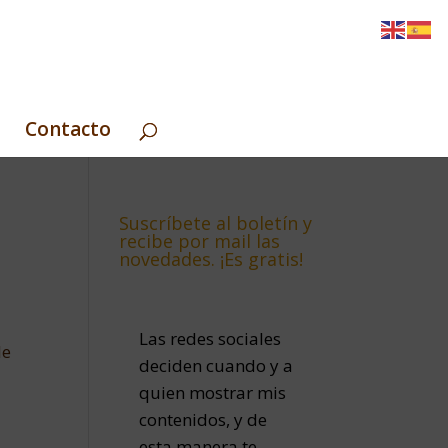
Contacto
Suscríbete al boletín y
recibe por mail las
novedades. ¡Es gratis!
Las redes sociales
le
deciden cuando y a
quien mostrar mis
contenidos, y de
esta manera te