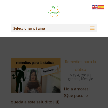
Seleccionar página
Remedios para la
ciática
May 4, 2019
|
general
,
lifestyle
Hola amores!
(Qué poco le
queda a este saludito jiji)